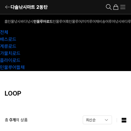
다솔낚시마트 2동탄
홈
민물낚시
바다낚시
민물루어로드
민물루어훅
민물루어/미끼
루어채비
송어루어낚시
바다루
전체
배스로드
계류로드
가물치로드
플라이로드
민물루어뜰채
LOOP
총
0
개
의 상품