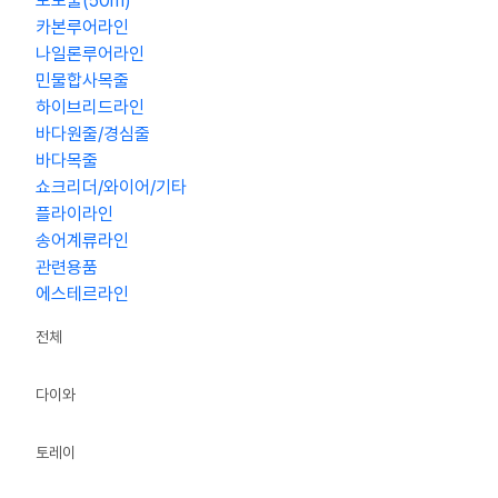
모노줄(50m)
카본루어라인
나일론루어라인
민물합사목줄
하이브리드라인
바다원줄/경심줄
바다목줄
쇼크리더/와이어/기타
플라이라인
송어계류라인
관련용품
에스테르라인
전체
다이와
토레이