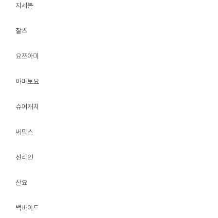
지세븐
잘츠
요쯔아미
야마토요
슈어캐치
써픽스
선라인
산요
백바이트