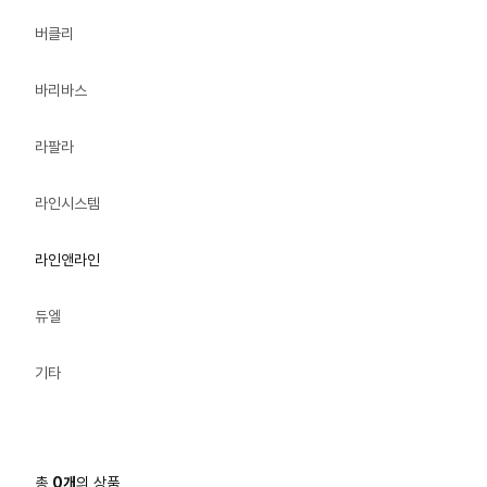
버클리
바리바스
라팔라
라인시스템
라인앤라인
듀엘
기타
총
0
개
의 상품