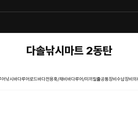
다솔낚시마트 2동탄
루어낚시
바다루어로드
바다전용훅/채비
바다루어/미끼
릴
줄
공통장비
수납장비
의