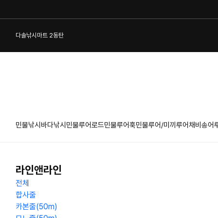
다솔낚시마트 2동탄
민물낚시
바다낚시
민물루어로드
민물루어훅
민물루어/미끼
루어채비
송어
1:1 게시판
라인앤라인
전체
합사줄
카본줄(50m)