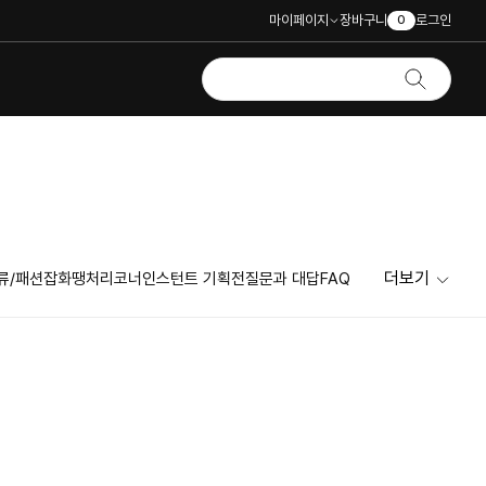
마이페이지
장바구니
로그인
0
더보기
류/패션잡화
땡처리코너
인스턴트 기획전
질문과 대답
FAQ