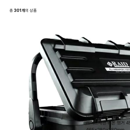
총
301
개
의 상품
레이드재팬
레이드재팬 웨폰 행거 4
465×280×280mm