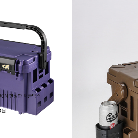
090N 한정판 태클박스
0
원