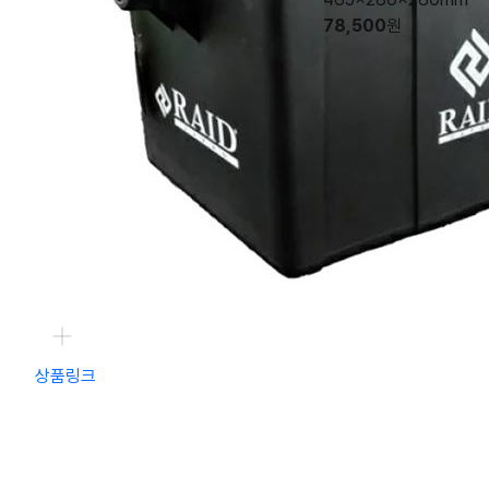
78,500
원
상품링크