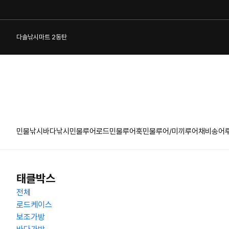
다솔낚시마트 2동탄
민물낚시
바다낚시
민물루어로드
민물루어훅
민물루어/미끼
루어채비
송어
1:1 게시판
태클박스
전체
로드케이스
보조가방