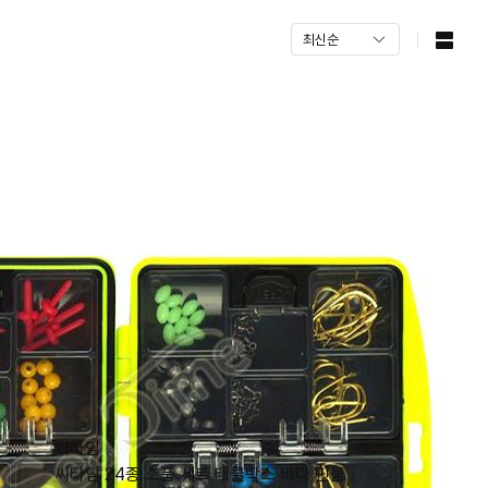
씨타임
씨타임 24종 소품 세트 태클박스 바다 민물