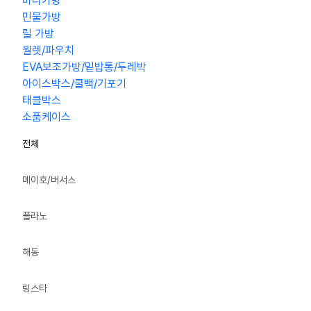
바다가방
민물가방
릴 가방
월렛/파우치
EVA보조가방/밑밥통/두레박
아이스박스/쿨백/기포기
태클박스
소품케이스
전체
메이호/버서스
플라노
해동
링스타