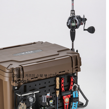
카즈미
[2동탄] 카즈미 스택 박스 7000 태클박스
75,000
원