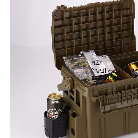
카즈미
[2동탄] 카즈미 스택 박
39,000
원