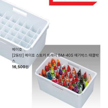
메이호
[2동탄] 메이호 스토커 트레이 BM-40S 에기박스 태클박
스
16,500
원