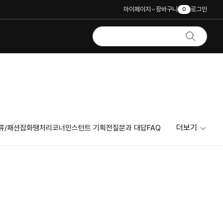
마이페이지
장바구니
로그인
0
더보기
류/패션잡화
땡처리코너
인스턴트 기획전
질문과 대답
FAQ