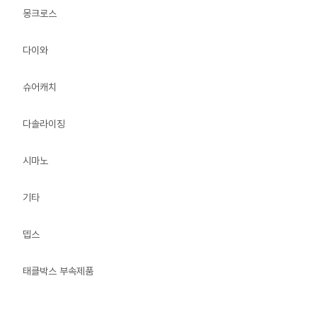
몽크로스
다이와
슈어캐치
다솔라이징
시마노
기타
뎁스
태클박스 부속제품