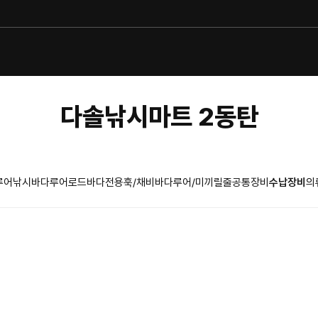
다솔낚시마트 2동탄
루어낚시
바다루어로드
바다전용훅/채비
바다루어/미끼
릴
줄
공통장비
수납장비
의