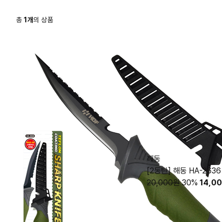
총
1
개
의 상품
해동
[2동탄] 해동 HA-26
20,000원
30%
14,0