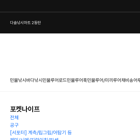
다솔낚시마트 2동탄
민물낚시
바다낚시
민물루어로드
민물루어훅
민물루어/미끼
루어채비
송어
1:1 게시판
포켓나이프
전체
공구
[서포터] 계측/립그립/어탐기 등