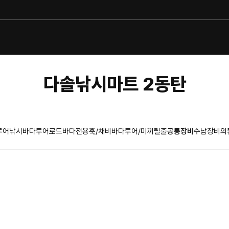
다솔낚시마트 2동탄
루어낚시
바다루어로드
바다전용훅/채비
바다루어/미끼
릴
줄
공통장비
수납장비
의