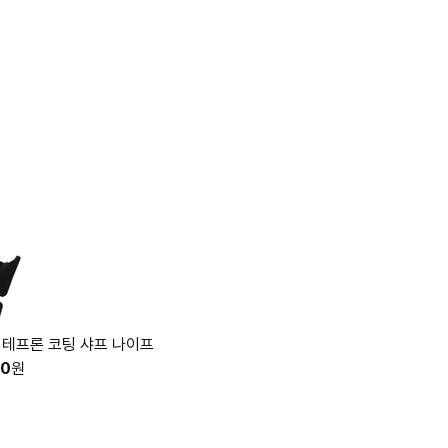
36 테프론 코팅 샤프 나이프
00
원