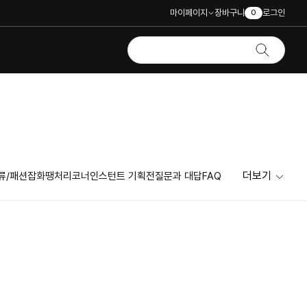
마이페이지
장바구니
로그인
0
더보기
류/패션잡화
땡처리코너
인스턴트 기획전
질문과 대답
FAQ