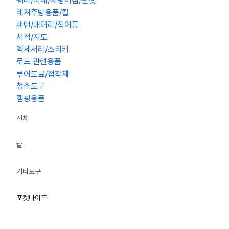
꿰미/시메/지렁이침/핀셋
레져주방용품/칼
랜턴/배터리/집어등
서적/지도
엑세서리/스티커
로드 관련용품
루어도료/접착제
청소도구
캠핑용품
전체
칼
기타도구
포켓나이프