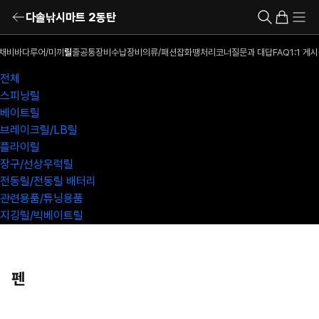
다솔낚시마트 2동탄
채비
바다루어/미끼
릴
줄
공통장비
수납장비
의류/패션잡화
땡처리코너
질문과 대답
FAQ
1:1 게
전체
스피닝릴
베이트릴
브레이크릴/LB릴
플라이릴
장구/선상우럭릴
전동릴/전동릴 배터리
관련용품/튜닝용품
지깅릴/빅베이트릴
펜