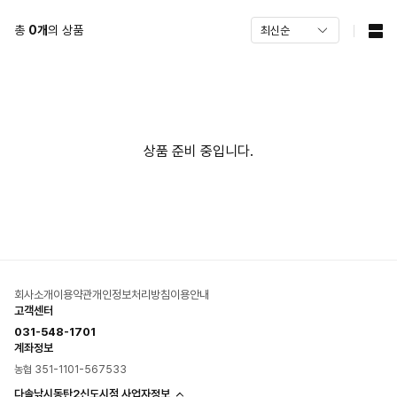
총
0
개
의 상품
상품 준비 중입니다.
회사소개
이용약관
개인정보처리방침
이용안내
고객센터
031-548-1701
계좌정보
농협 351-1101-567533
다솔낚시동탄2신도시점 사업자정보