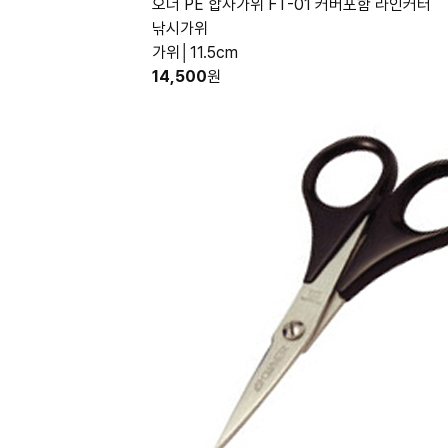
오너 PE 합사가위 FT-01 커버포함 라인커터
낚시가위
가위│11.5cm
14,500
원