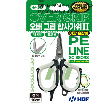
해동
해동 HA-2634 오버그립 합사가위2
12,000원
30%
8,400
원