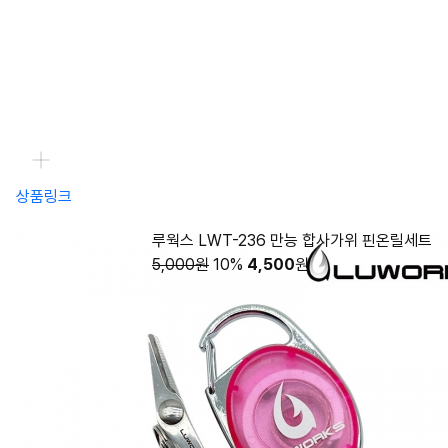
상품링크
루웍스 LWT-236 만능 합사가위 핀온릴세트
5,000원
10%
4,500
원