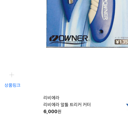
상품링크
리비에라
리비에라 알툴 트리커 커터
6,000
원