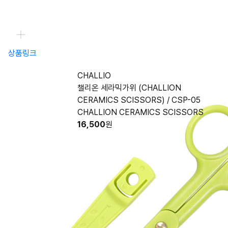
상품링크
CHALLIO
챌리온 세라믹가위 (CHALLION
CERAMICS SCISSORS) / CSP-05
CHALLION CERAMICS SCISSORS
16,500
원