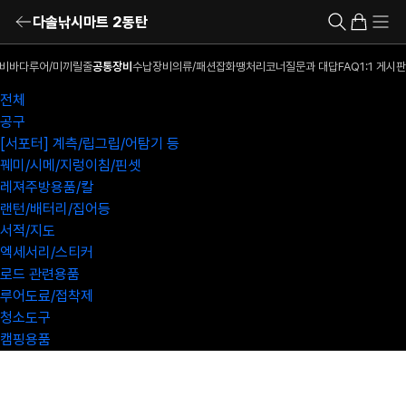
다솔낚시마트 2동탄
비
바다루어/미끼
릴
줄
공통장비
수납장비
의류/패션잡화
땡처리코너
질문과 대답
FAQ
1:1 게시판
전체
공구
[서포터] 계측/립그립/어탐기 등
꿰미/시메/지렁이침/핀셋
레져주방용품/칼
랜턴/배터리/집어등
서적/지도
엑세서리/스티커
로드 관련용품
루어도료/접착제
청소도구
캠핑용품