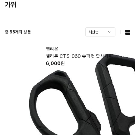
가위
총
58
개
의 상품
챌리온
챌리온 CTS-060 슈퍼컷 합사가위
6,000
원