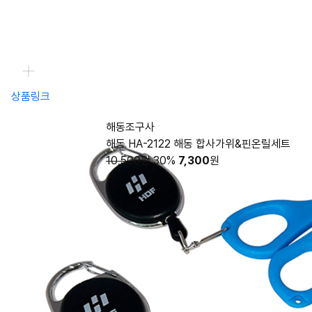
상품링크
해동조구사
해동 HA-2122 해동 합사가위&핀온릴세트
10,500원
30%
7,300
원