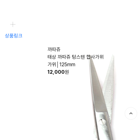
상품링크
까따쥬
태상 까따쥬 텅스텐 합사가위
가위│125mm
12,000
원