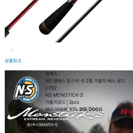
상품링크
엔에스
NS 엔에스 몬스틱-S 2절 가물치 배스 로드
C762
NS MONSTICK-S
가물치로드│2pcs
350,000원
10%
315,000
원