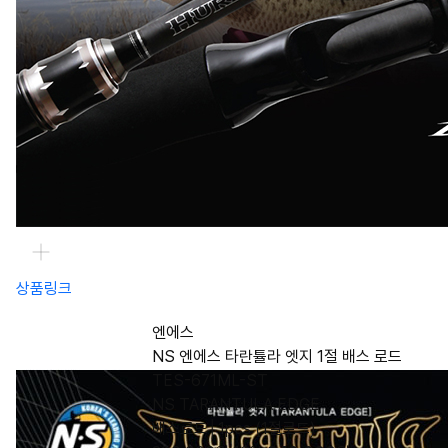
상품링크
엔에스
NS 엔에스 타란튤라 엣지 1절 배스 로드
TES-671ML-ST
NS TARANTULA EDGE
배스로드│1pcs (1절로드)