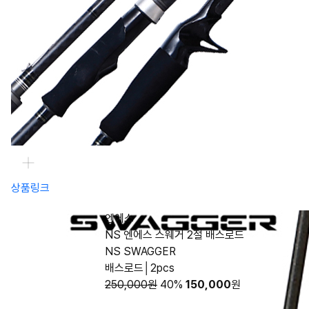
상품링크
엔에스
NS 엔에스 스웨거 2절 배스로드
NS SWAGGER
배스로드│2pcs
250,000원
40%
150,000
원