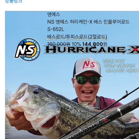
상품링크
엔에스
NS 엔에스 허리케인-X 배스 민물루어로드
S-652L
배스로드/투피스로드(2절로드)
160,000원
10%
144,000
원