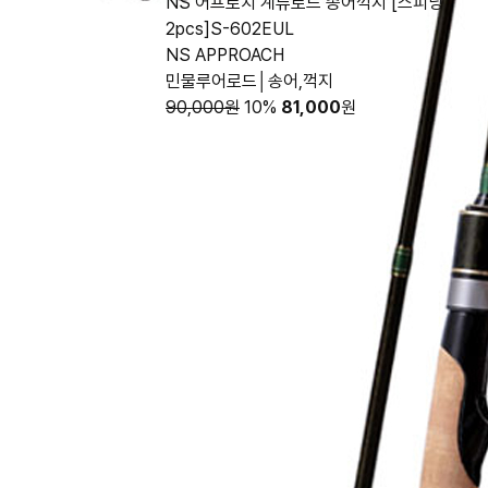
NS 어프로치 계류로드 송어꺽지 [스피닝
2pcs]S-602EUL
NS APPROACH
민물루어로드│송어,꺽지
90,000원
10%
81,000
원