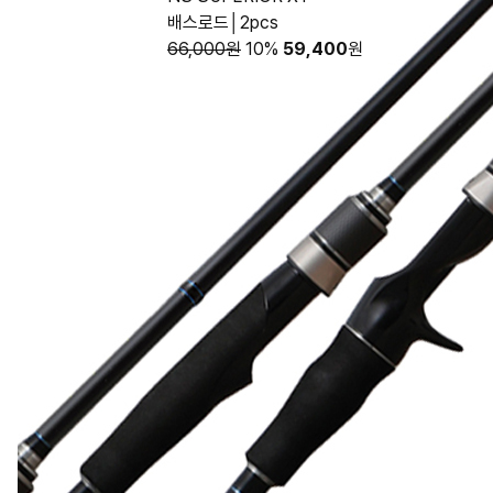
배스로드│2pcs
66,000원
10%
59,400
원