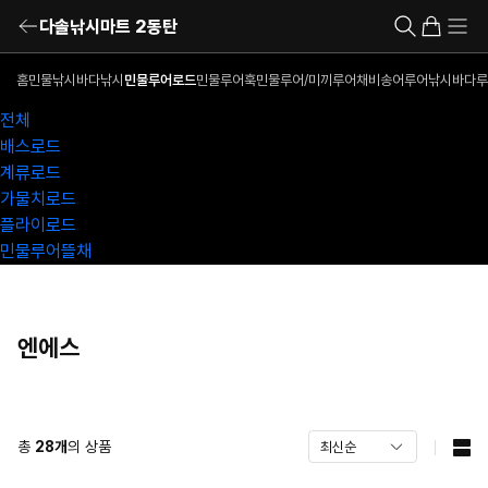
다솔낚시마트 2동탄
홈
민물낚시
바다낚시
민물루어로드
민물루어훅
민물루어/미끼
루어채비
송어루어낚시
바다루
전체
배스로드
계류로드
가물치로드
플라이로드
민물루어뜰채
엔에스
총
28
개
의 상품