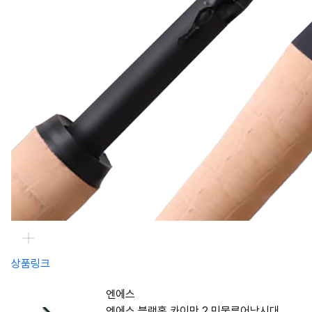
상품링크
엔에스
엔에스 블랙홀 카이만 2 민물루어낚시대