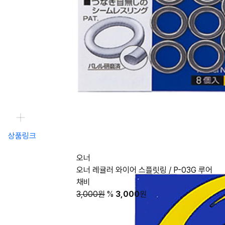
상품링크
오너
오너 레귤러 와이어 스플릿링 / P-03G 루어
채비
3,000원
%
3,000
원