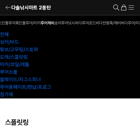
다솔낚시마트 2동탄
드
민물루어훅
민물루어/미끼
루어채비
송어루어낚시
바다루어로드
바다전용훅/채비
바다루어/미
전체
싱커/비드
튜브/고무링/스토퍼
도래/스플릿링
마커/코일/래틀
루어소품
블레이드/지그스피너
루어용웨이트/편납/프로그
첨가제
스플릿링