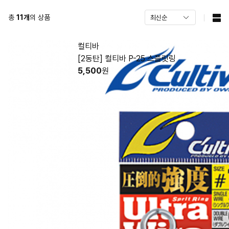
총
11
개
의 상품
컬티바
[2동탄] 컬티바 P-25 스플릿링
5,500
원