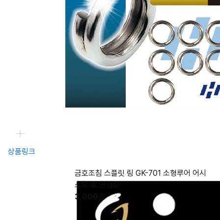
상품링크
금호조침 스플릿 링 GK-701 소형루어 어시
스트 훅 연결링
3,000
원