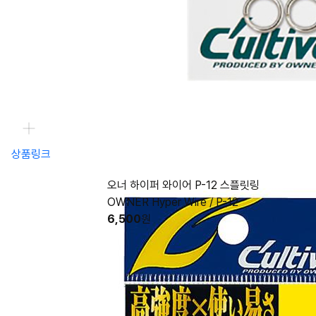
상품링크
오너 하이퍼 와이어 P-12 스플릿링
OWNER Hyper Wire / P-12
6,500
원