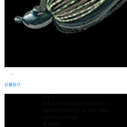
상품링크
노리즈
노리즈 건터지그 플립 3/8oz 러버지그
NORIES GUNTER JIG FLIP 3/8oz
하드베이트│3/8oz
6,500
원