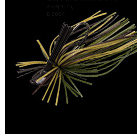
러버지그│11g
8,000
원