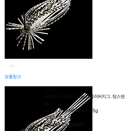
상품링크
노리스
노리즈 카메라바 3.5g 스몰러버지그. 텅스텐
헤드
NORIES KAMERABA 3.5g
러버지그│3.5g
7,500원
5%
7,100
원