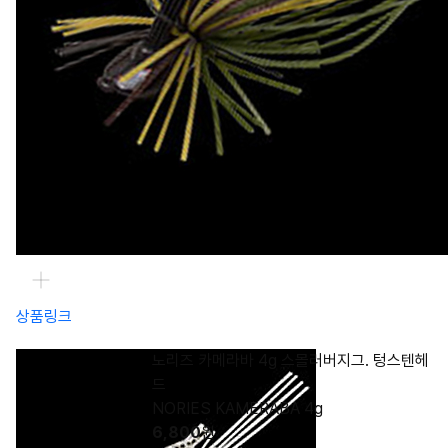
상품링크
노리즈 카메라바 4g 스몰러버지그. 텅스텐헤
드
NORIES KAMERABA 4g
6,800
원