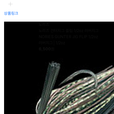
상품링크
노리즈
노리즈 건터지그 플립 1/2oz 러버지그
NORIES GUNTER JIG FLIP 1/2oz
러버지그│1/2oz
6,500
원