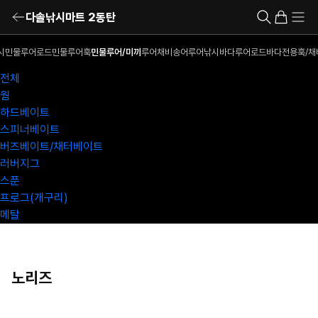
다솔낚시마트 2동탄
시
민물루어로드
민물루어훅
민물루어/미끼
루어채비
송어루어낚시
바다루어로드
바다전용훅/채
전체
웜
하드베이트
스피너베이트
버즈베이트/채터베이트
러버지그
스푼
프로그(개구리)
메탈
노리즈