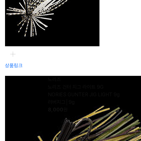
상품링크
노리즈
노리즈 건터 지그 라이트 9G
NORIES GUNTER JIG LIGHT 9g
러버지그│9g
8,000
원