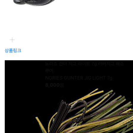
상품링크
노리즈 건터 지그 라이트 7g 러버지그 배스
루어
NORIES GUNTER JIG LIGHT 7g
8,000
원