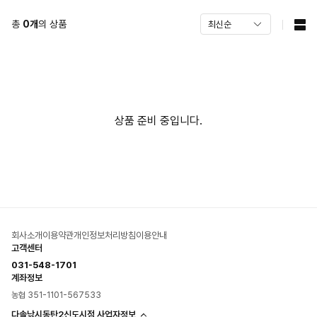
총
0
개
의 상품
상품 준비 중입니다.
회사소개
이용약관
개인정보처리방침
이용안내
고객센터
031-548-1701
계좌정보
농협 351-1101-567533
다솔낚시동탄2신도시점 사업자정보