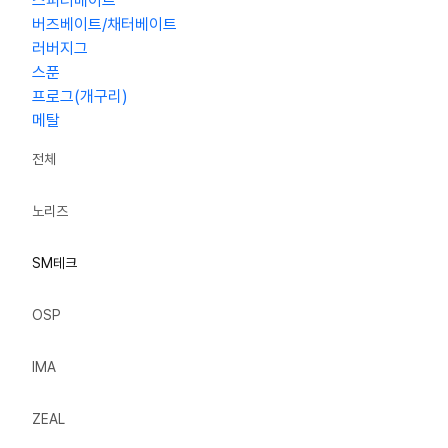
스피너베이트
버즈베이트/채터베이트
러버지그
스푼
프로그(개구리)
메탈
전체
노리즈
SM테크
OSP
IMA
ZEAL