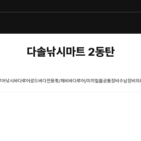
다솔낚시마트 2동탄
루어낚시
바다루어로드
바다전용훅/채비
바다루어/미끼
릴
줄
공통장비
수납장비
의