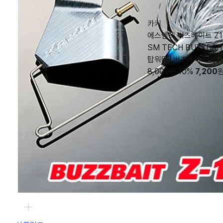
카키
에스엠텍 버즈베이트 Z1 
SM TECH BUZZBAIT 
탑워터│버즈베이트 1/2
8,000원
10%
7,200