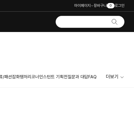
마이페이지
장바구니
로그인
0
더보기
류/패션잡화
땡처리코너
인스턴트 기획전
질문과 대답
FAQ