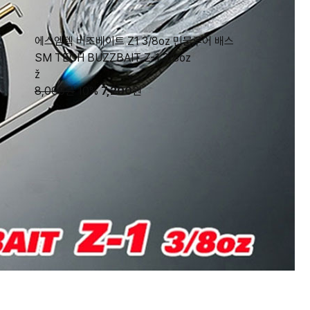
에스엠텍 버즈베이트 Z1 3/8oz 민물루어 배스
SM TECH BUZZBAIT Z-1 3/8oz
ž
8,000원
10%
7,200
원