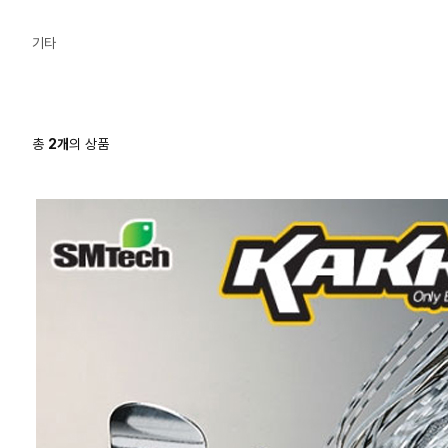
기타
총
2
개
의 상품