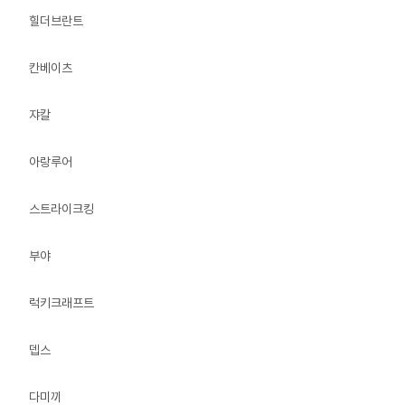
힐더브란트
칸베이츠
쟈칼
아랑루어
스트라이크킹
부야
럭키크래프트
뎁스
다미끼