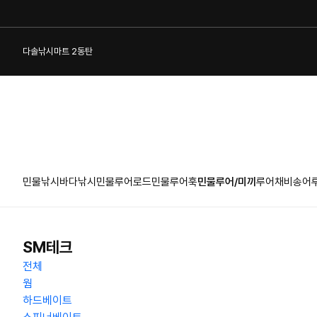
다솔낚시마트 2동탄
민물낚시
바다낚시
민물루어로드
민물루어훅
민물루어/미끼
루어채비
송어
1:1 게시판
SM테크
전체
웜
하드베이트