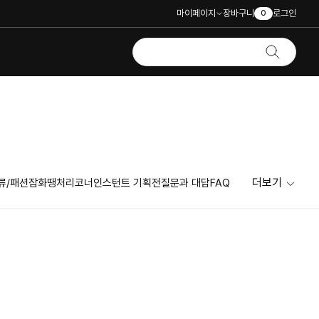
마이페이지
장바구니
로그인
0
더보기
류/패션잡화
땡처리코너
인스턴트 기획전
질문과 대답
FAQ