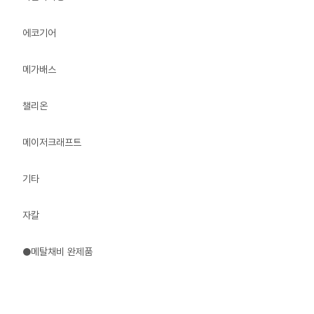
에코기어
메가배스
챌리온
메이저크래프트
기타
자칼
●메탈채비 완제품