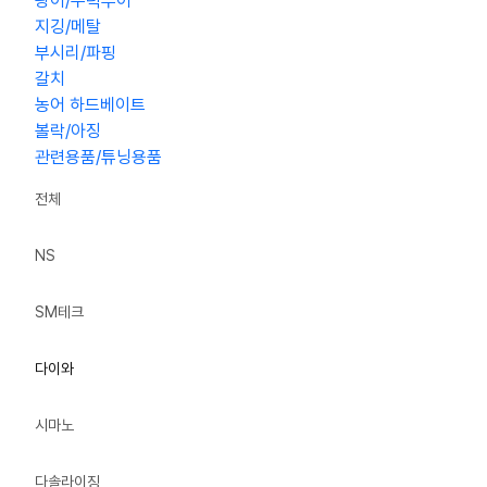
광어/우럭루어
지깅/메탈
부시리/파핑
갈치
농어 하드베이트
볼락/아징
관련용품/튜닝용품
전체
NS
SM테크
다이와
시마노
다솔라이징