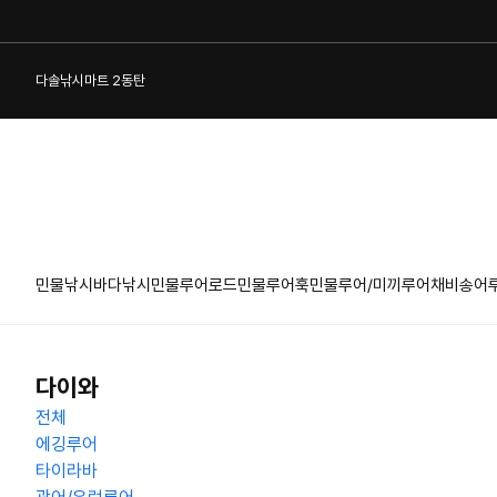
다솔낚시마트 2동탄
민물낚시
바다낚시
민물루어로드
민물루어훅
민물루어/미끼
루어채비
송어
1:1 게시판
다이와
전체
에깅루어
타이라바