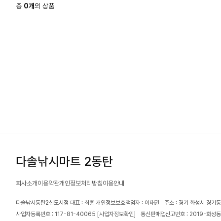
총
0
개
의 상품
다솔낚시마트 2동탄
회사소개
이용약관
개인정보처리방침
이용안내
다솔낚시동탄2신도시점 대표 : 최훈 개인정보보호책임자 : 이태권
주소 : 경기 화성시 경기동
사업자등록번호 : 117-81-40065
[사업자정보확인]
통신판매업신고번호 : 2019-화성동