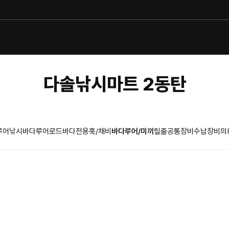
다솔낚시마트 2동탄
루어낚시
바다루어로드
바다전용훅/채비
바다루어/미끼
릴
줄
공통장비
수납장비
의