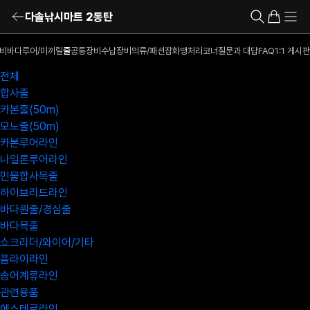
다솔낚시마트 2동탄
비
바다루어/미끼
릴
줄
공통장비
수납장비
의류/패션잡화
땡처리코너
질문과 대답
FAQ
1:1 게시판
전체
합사줄
카본줄(50m)
모노줄(50m)
카본루어라인
나일론루어라인
민물합사목줄
하이브리드라인
바다원줄/경심줄
바다목줄
쇼크리더/와이어/기타
플라이라인
송어계류라인
관련용품
에스테르라인