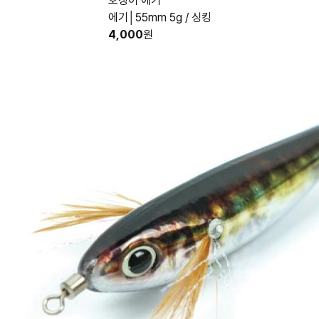
오징어 에기
에기│55mm 5g / 싱킹
4,000
원