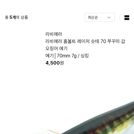
총
5
개
의 상품
리비에라
리비에라 홈볼트 레이저 슷테 70 쭈꾸미 갑
오징어 에기
에기│70mm 7g / 싱킹
4,500
원