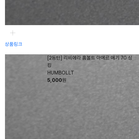
상품링크
[2동탄] 리비에라 홈볼트 아에르 에기 70 싱
킹
HUMBOLLT
5,000
원