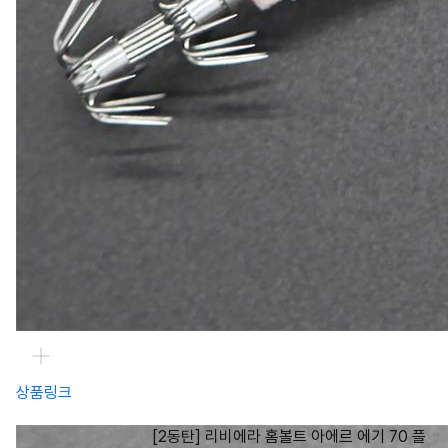
상품링크
[2동탄] 리비에라 홈볼트 아에르 에기 70 플