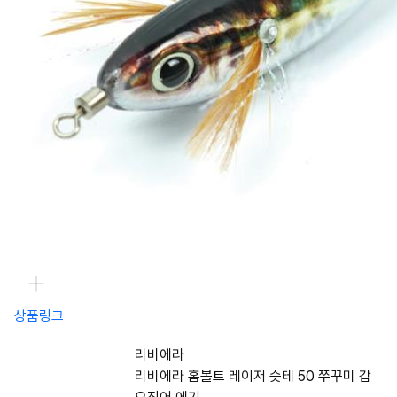
상품링크
리비에라
리비에라 홈볼트 레이저 슷테 50 쭈꾸미 갑