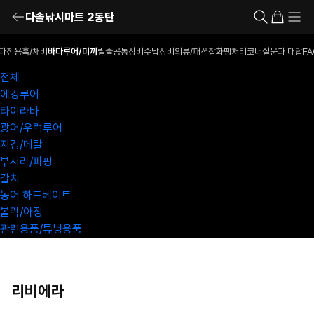
다솔낚시마트 2동탄
다전용훅/채비
바다루어/미끼
릴
줄
공통장비
수납장비
의류/패션잡화
땡처리코너
질문과 대답
FA
전체
에깅루어
타이라바
광어/우럭루어
지깅/메탈
부시리/파핑
갈치
농어 하드베이트
볼락/아징
관련용품/튜닝용품
리비에라