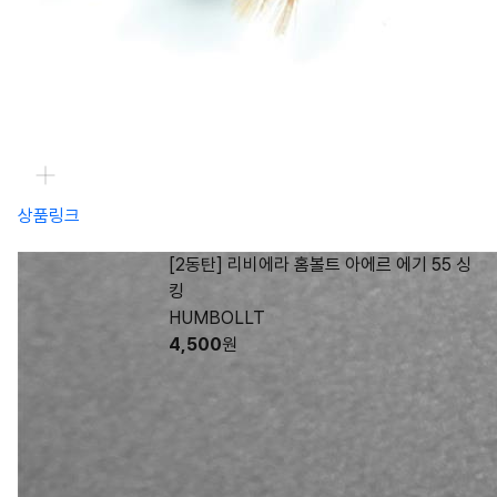
상품링크
[2동탄] 리비에라 홈볼트 아에르 에기 55 싱
킹
HUMBOLLT
4,500
원