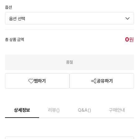
옵션
0
원
총 상품 금액
품절
찜하기
공유하기
상세정보
리뷰
()
Q&A
()
구매안내