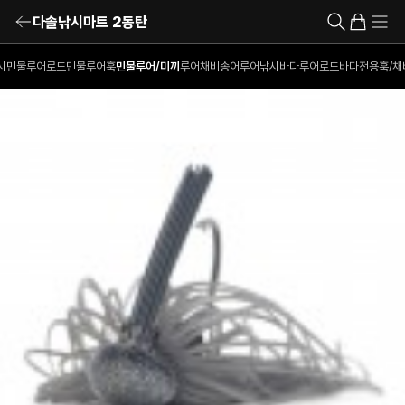
다솔낚시마트 2동탄
시
민물루어로드
민물루어훅
민물루어/미끼
루어채비
송어루어낚시
바다루어로드
바다전용훅/채