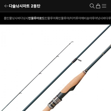
다솔낚시마트 2동탄
홈
민물낚시
바다낚시
민물루어로드
민물루어훅
민물루어/미끼
루어채비
송어루어낚시
바다루