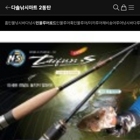
다솔낚시마트 2동탄
홈
민물낚시
바다낚시
민물루어로드
민물루어훅
민물루어/미끼
루어채비
송어루어낚시
바다루