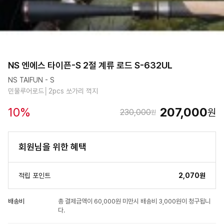
NS 엔에스 타이픈-S 2절 계류 로드 S-632UL
NS TAIFUN - S
민물루어로드│2pcs 쏘가리 꺽지
10
%
207,000
원
230,000
원
회원님을 위한 혜택
적립 포인트
2,070원
배송비
총 결제금액이 60,000원 미만시 배송비 3,000원이 청구됩니
다.