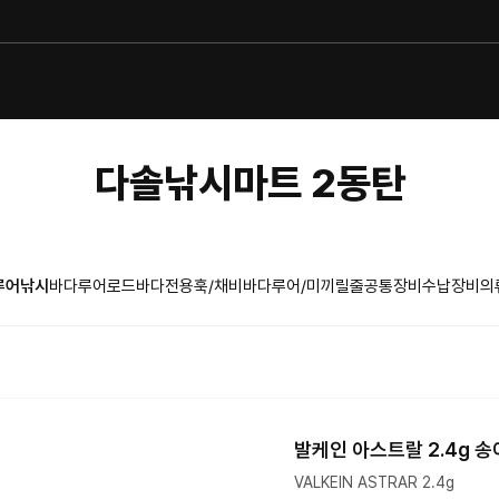
다솔낚시마트 2동탄
루어낚시
바다루어로드
바다전용훅/채비
바다루어/미끼
릴
줄
공통장비
수납장비
의
발케인 아스트랄 2.4g 
VALKEIN ASTRAR 2.4g