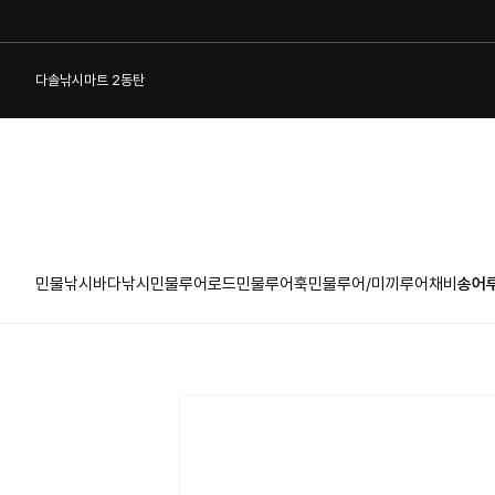
다솔낚시마트 2동탄
민물낚시
바다낚시
민물루어로드
민물루어훅
민물루어/미끼
루어채비
송어
1:1 게시판