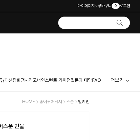
마이페이지
장바구니
로그인
0
더보기
류/패션잡화
땡처리코너
인스턴트 기획전
질문과 대답
FAQ
HOME
송어루어낚시
스푼
발케인
송어스푼 민물