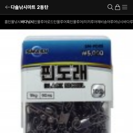
다솔낚시마트 2동탄
홈
민물낚시
바다낚시
민물루어로드
민물루어훅
민물루어/미끼
루어채비
송어루어낚시
바다루