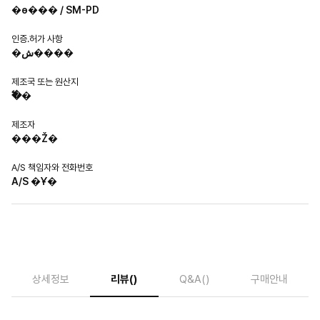
�ɵ��� / SM-PD
인증.허가 사항
�ش����
제조국 또는 원산지
�߱�
제조자
���Ž�
A/S 책임자와 전화번호
A/S �Ұ�
상세정보
리뷰
()
Q&A
()
구매안내