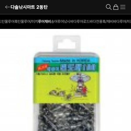
다솔낚시마트 2동탄
드
민물루어훅
민물루어/미끼
루어채비
송어루어낚시
바다루어로드
바다전용훅/채비
바다루어/미