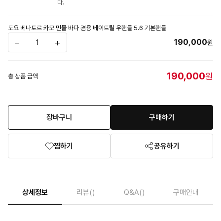
다.
도요 베나토르 카모 민물 바다 겸용 베이트릴 우핸들 5.6 기본핸들
190,000
원
190,000
원
총 상품 금액
장바구니
구매하기
찜하기
공유하기
상세정보
리뷰
()
Q&A
()
구매안내