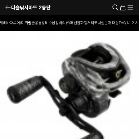
다솔낚시마트 2동탄
채비
바다루어/미끼
릴
줄
공통장비
수납장비
의류/패션잡화
땡처리코너
질문과 대답
FAQ
1:1 게