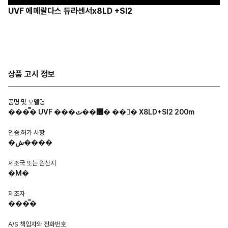
UVF 에메랄다스 듀라센서x8LD +SI2
상품 고시 정보
품명 및 모델명
���̿� UVF ���޶��ٽ� ��󼾼� X8LD+SI2 200m
인증.허가 사항
�ش����
제조국 또는 원산지
�Ϻ�
제조자
���̿�
A/S 책임자와 전화번호