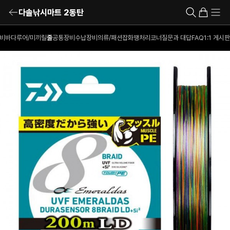
다솔낚시마트 2동탄
비
바다루어/미끼
릴
줄
공통장비
수납장비
의류/패션잡화
땡처리코너
질문과 대답
FAQ
1:1 게시판