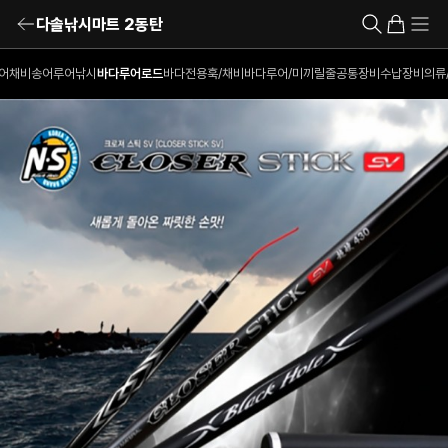
다솔낚시마트 2동탄
어채비
송어루어낚시
바다루어로드
바다전용훅/채비
바다루어/미끼
릴
줄
공통장비
수납장비
의류