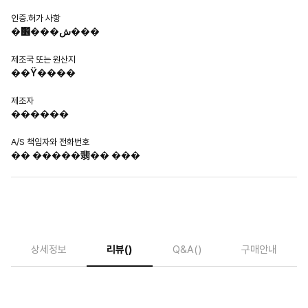
인증.허가 사항
�ش���׾���
제조국 또는 원산지
��Ÿ����
제조자
������
A/S 책임자와 전화번호
�� �����翡�� ���
상세정보
리뷰
()
Q&A
()
구매안내