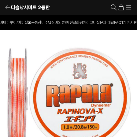
다솔낚시마트 2동탄
비
바다루어/미끼
릴
줄
공통장비
수납장비
의류/패션잡화
땡처리코너
질문과 대답
FAQ
1:1 게시판