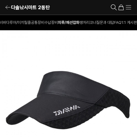
다솔낚시마트 2동탄
비
바다루어/미끼
릴
줄
공통장비
수납장비
의류/패션잡화
땡처리코너
질문과 대답
FAQ
1:1 게시판