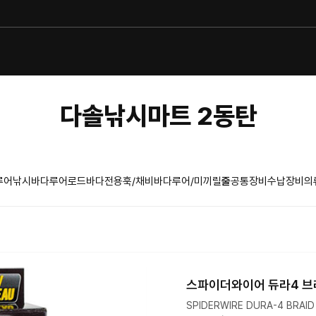
다솔낚시마트 2동탄
루어낚시
바다루어로드
바다전용훅/채비
바다루어/미끼
릴
줄
공통장비
수납장비
의
스파이더와이어 듀라4 브
SPIDERWIRE DURA-4 BRAID