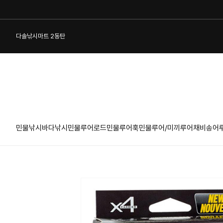
다솔낚시마트 2동탄
민물낚시
바다낚시
민물루어로드
민물루어훅
민물루어/미끼
루어채비
송어
1:1 게시판