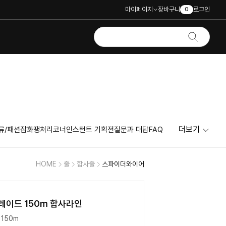
마이페이지
장바구니
로그인
0
더보기
류/패션잡화
땡처리코너
인스턴트 기획전
질문과 대답
FAQ
HOME
줄
합사줄
스파이더와이어
레이드 150m 합사라인
 150m