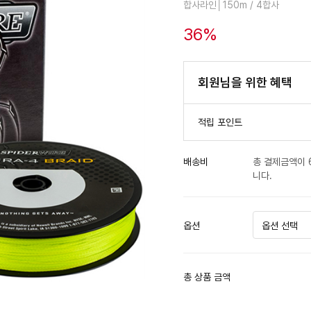
합사라인│150m / 4합사
36
%
회원님을 위한 혜택
적립 포인트
배송비
총 결제금액이 
니다.
옵션
총 상품 금액