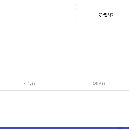
찜하기
리뷰
()
Q&A
()