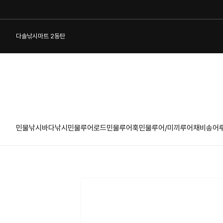
다솔낚시마트 2동탄
민물낚시
바다낚시
민물루어로드
민물루어훅
민물루어/미끼
루어채비
송어
1:1 게시판