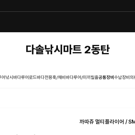
다솔낚시마트 2동탄
루어낚시
바다루어로드
바다전용훅/채비
바다루어/미끼
릴
줄
공통장비
수납장비
의
까따쥬 멀티플라이어 / S