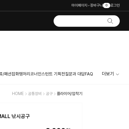
마이페이지
장바구니
로그인
0
더보기
류/패션잡화
땡처리코너
인스턴트 기획전
질문과 대답
FAQ
HOME
공통장비
공구
플라이어/압착기
MALL 낚시공구