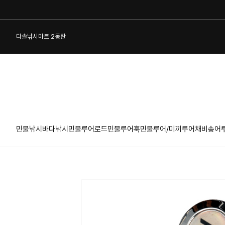
다솔낚시마트 2동탄
민물낚시
바다낚시
민물루어로드
민물루어훅
민물루어/미끼
루어채비
송어
1:1 게시판