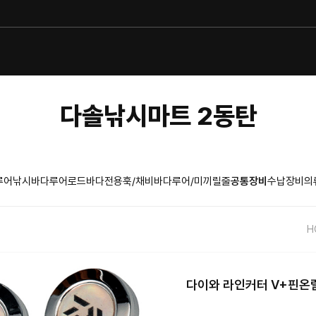
다솔낚시마트 2동탄
루어낚시
바다루어로드
바다전용훅/채비
바다루어/미끼
릴
줄
공통장비
수납장비
의
H
다이와 라인커터 V+핀온