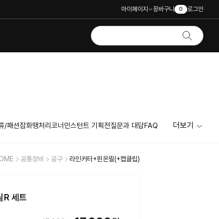
마이페이지
장바구니
로그인
0
더보기
류/패션잡화
땡처리코너
인스턴트 기획전
질문과 대답
FAQ
OME
공통장비
공구
라인커터+핀온릴(+캡클립)
릴R 세트