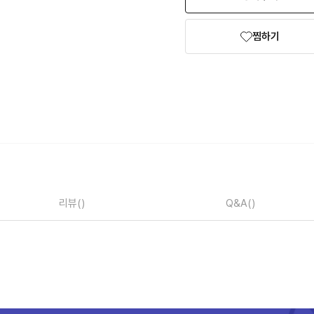
찜하기
리뷰
()
Q&A
()