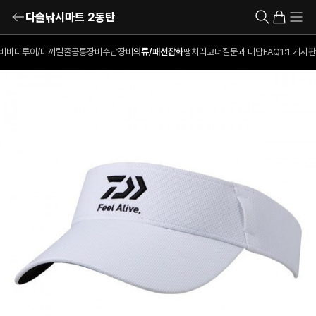
다솔낚시마트 2동탄
비
바다루어/미끼
릴
줄
공통장비
수납장비
의류/패션잡화
땡처리코너
질문과 대답
FAQ
1:1 게시판