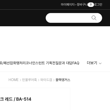
마이페이지
장바구니
로그인
0
더보기
류/패션잡화
땡처리코너
인스턴트 기획전
질문과 대답
FAQ
HOME
민물루어훅
와이드갭
블랙앵거스
레드 / BA-514