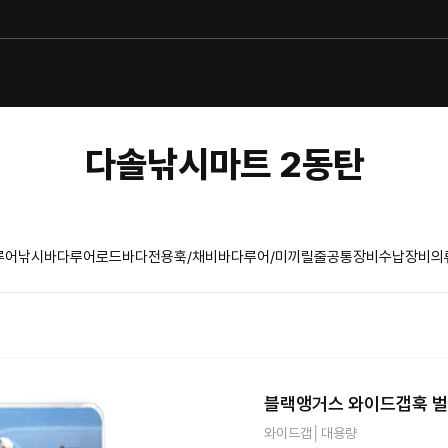
다솔낚시마트 2동탄
루어낚시
바다루어로드
바다전용훅/채비
바다루어/미끼
릴
줄
공통장비
수납장비
의
블랙앵거스 와이드갭훅 벌크 
와이드갭│대용량