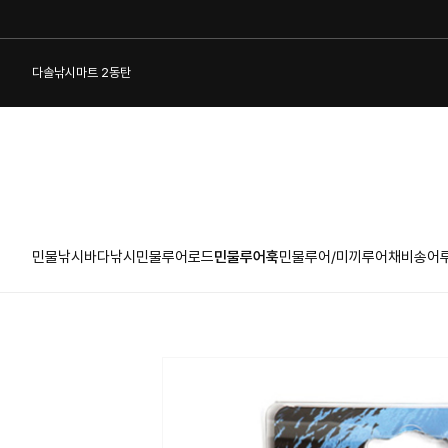
다솔낚시마트 2동탄
민물낚시
바다낚시
민물루어로드
민물루어훅
민물루어/미끼
루어채비
송어
1:1 게시판