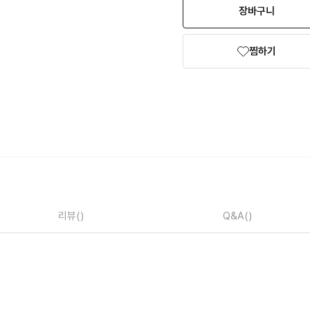
장바구니
찜하기
리뷰
()
Q&A
()