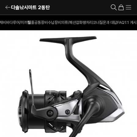
다솔낚시마트 2동탄
채비
바다루어/미끼
릴
줄
공통장비
수납장비
의류/패션잡화
땡처리코너
질문과 대답
FAQ
1:1 게