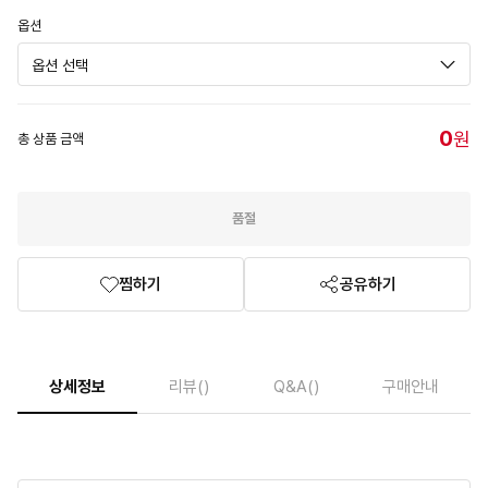
옵션
0
원
총 상품 금액
품절
찜하기
공유하기
상세정보
리뷰
()
Q&A
()
구매안내