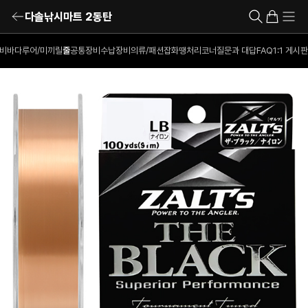
다솔낚시마트 2동탄
비
바다루어/미끼
릴
줄
공통장비
수납장비
의류/패션잡화
땡처리코너
질문과 대답
FAQ
1:1 게시판