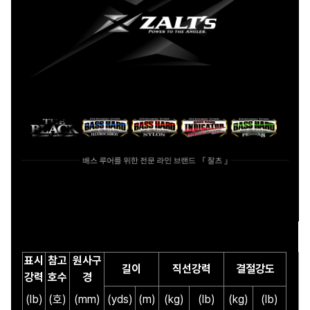
표시
참고
원사구
길이
직선강력
결절강도
강력
호수
경
(lb)
(호)
(mm)
(yds)
(m)
(kg)
(lb)
(kg)
(lb)