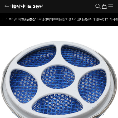
다솔낚시마트 2동탄
비
바다루어/미끼
릴
줄
공통장비
수납장비
의류/패션잡화
땡처리코너
질문과 대답
FAQ
1:1 게시판