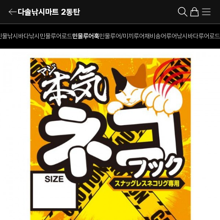
다솔낚시마트 2동탄
민물낚시
바다낚시
민물루어로드
민물루어훅
민물루어/미끼
루어채비
송어루어낚시
바다루어로드