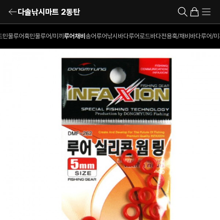
다솔낚시마트 2동탄
드
민물루어훅
민물루어/미끼
루어채비
송어루어낚시
바다루어로드
바다전용훅/채비
바다루어/미