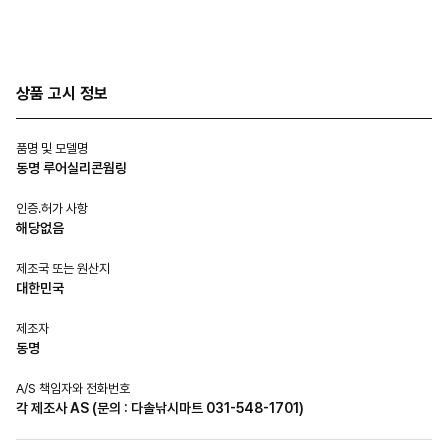
상품 고시 정보
품명 및 모델명
동명 루어실리콘웜링
인증.허가 사항
해당없음
제조국 또는 원산지
대한민국
제조자
동명
A/S 책임자와 전화번호
각 제조사 AS (문의 : 다솔낚시마트 031-548-1701)