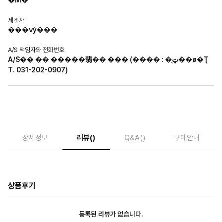
�Ϻ�
제조자
���νý���
A/S 책임자와 전화번호
A/S�� �� �����翡�� ��� (���� : �ټֳ��ø�Ʈ
T. 031-202-0907)
상세정보
리뷰
()
Q&A
()
구매안내
상품후기
등록된 리뷰가 없습니다.