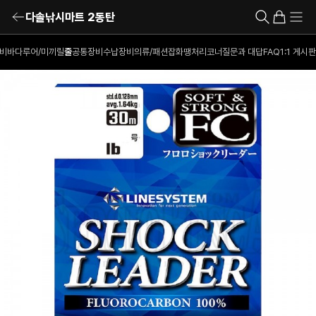
다솔낚시마트 2동탄
비
바다루어/미끼
릴
줄
공통장비
수납장비
의류/패션잡화
땡처리코너
질문과 대답
FAQ
1:1 게시판