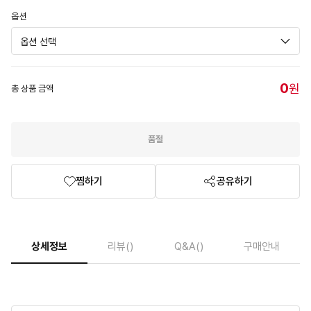
옵션
0
원
총 상품 금액
품절
찜하기
공유하기
상세정보
리뷰
()
Q&A
()
구매안내