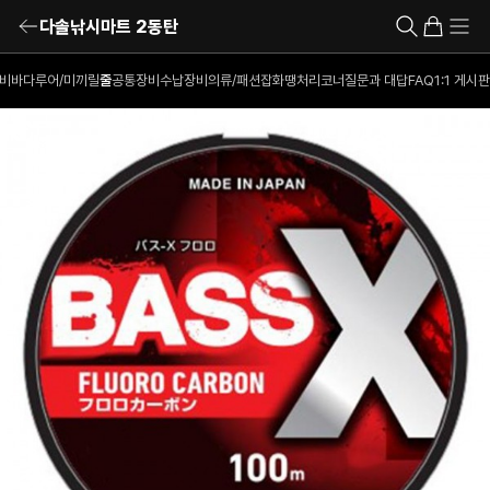
다솔낚시마트 2동탄
비
바다루어/미끼
릴
줄
공통장비
수납장비
의류/패션잡화
땡처리코너
질문과 대답
FAQ
1:1 게시판