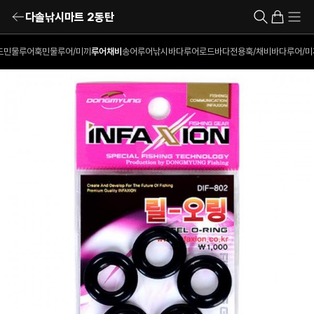
다솔낚시마트 2동탄
드
민물루어훅
민물루어/미끼
루어채비
송어루어낚시
바다루어로드
바다전용훅/채비
바다루어/미