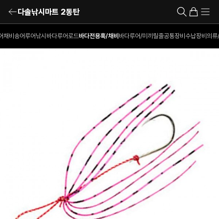
다솔낚시마트 2동탄
어채비
송어루어낚시
바다루어로드
바다전용훅/채비
바다루어/미끼
릴
줄
공통장비
수납장비
의류