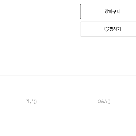
장바구니
찜하기
리뷰
()
Q&A
()