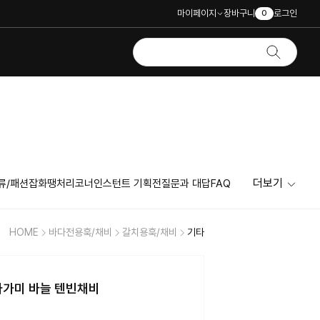
마이페이지
장바구니
로그인
0
더보기
류/패션잡화
땡처리코너
인스턴트 기획전
질문과 대답
FAQ
HOME
바다전용훅/채비
갈치용훅/채비
기타
아가미 바늘 텐빈채비