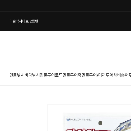
다솔낚시마트 2동탄
민물낚시
바다낚시
민물루어로드
민물루어훅
민물루어/미끼
루어채비
송어
1:1 게시판