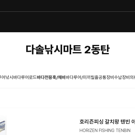
다솔낚시마트 2동탄
루어낚시
바다루어로드
바다전용훅/채비
바다루어/미끼
릴
줄
공통장비
수납장비
의
호리즌피싱 갈치왕 텐빈 
HORIZEN FISHING TENBIN