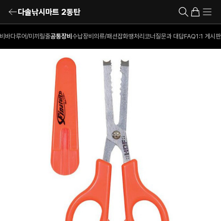
다솔낚시마트 2동탄
비
바다루어/미끼
릴
줄
공통장비
수납장비
의류/패션잡화
땡처리코너
질문과 대답
FAQ
1:1 게시판