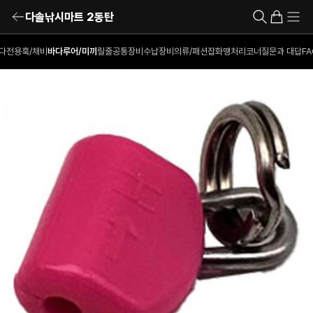
다솔낚시마트 2동탄
다전용훅/채비
바다루어/미끼
릴
줄
공통장비
수납장비
의류/패션잡화
땡처리코너
질문과 대답
FA