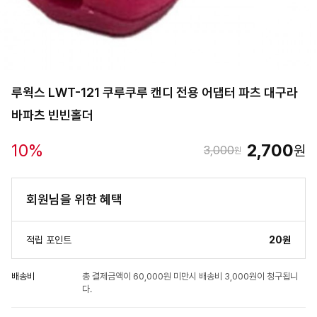
루웍스 LWT-121 쿠루쿠루 캔디 전용 어댑터 파츠 대구라
바파츠 빈빈홀더
10
%
2,700
원
3,000
원
회원님을 위한 혜택
적립 포인트
20원
배송비
총 결제금액이 60,000원 미만시 배송비 3,000원이 청구됩니
다.