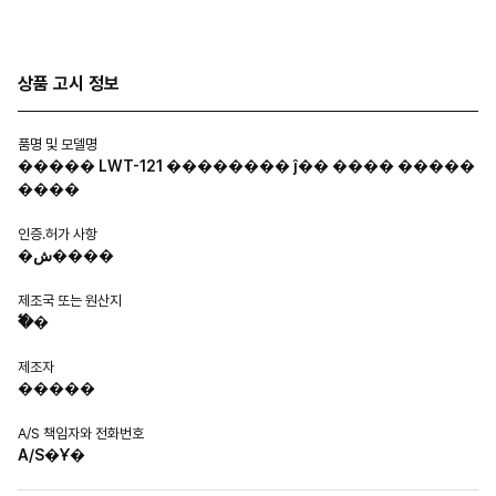
상품 고시 정보
품명 및 모델명
����� LWT-121 �������� ĵ�� ���� �����
����
인증.허가 사항
�ش����
제조국 또는 원산지
�߱�
제조자
�����
A/S 책임자와 전화번호
A/S�Ұ�