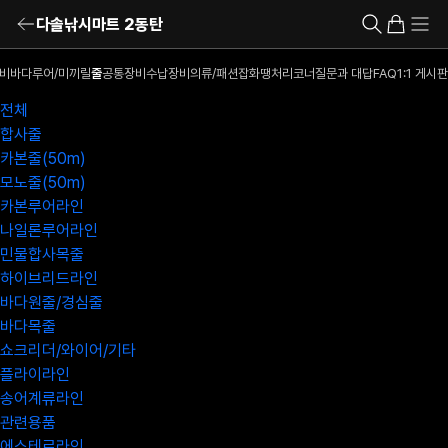
다솔낚시마트 2동탄
비
바다루어/미끼
릴
줄
공통장비
수납장비
의류/패션잡화
땡처리코너
질문과 대답
FAQ
1:1 게시판
전체
합사줄
카본줄(50m)
모노줄(50m)
카본루어라인
나일론루어라인
민물합사목줄
하이브리드라인
바다원줄/경심줄
바다목줄
쇼크리더/와이어/기타
플라이라인
송어계류라인
관련용품
에스테르라인