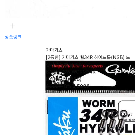
상품링크
가마가츠
[2동탄] 가마가츠 웜34R 하이드롤(NSB) 노
싱커 스위벨 옵셋훅
BARA TGW WORM34R
HYDROLL(NSB)
6,000원
8%
5,500
원