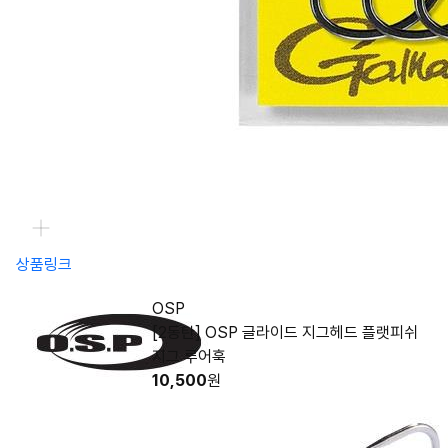
상품링크
OSP
[2동탄] OSP 글라이드 지그헤드 플랫피쉬
지그 루어훅
10,500
원