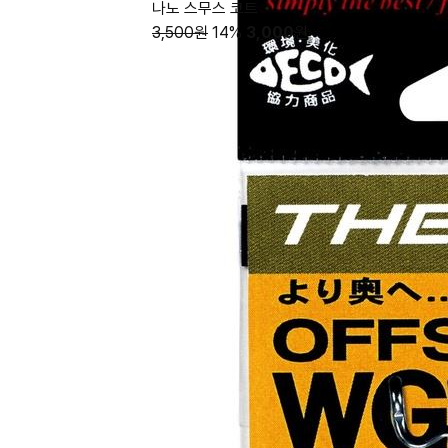
나노 스무스 코트
3,500원
14%
3,000
원