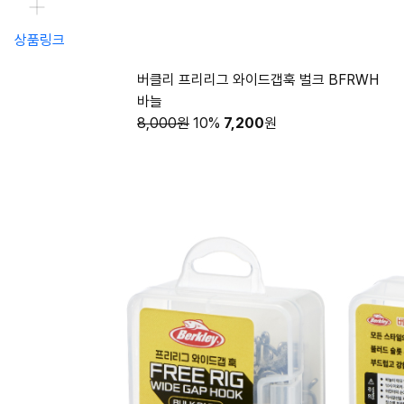
상품링크
버클리 프리리그 와이드갭훅 벌크 BFRWH
바늘
8,000원
10%
7,200
원