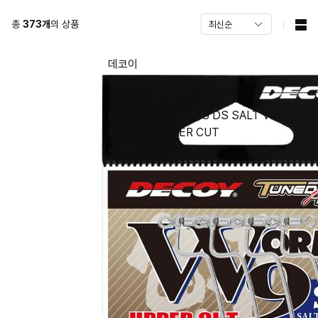
총
373
개
의 상품
데코이
데코이 웜99 S DS 솔트 버전 코리아 더블
어퍼컷 도래바늘
DECOY WORM 99S DS SALT VER K
DOUBLE UPPER CUT
4,500
원