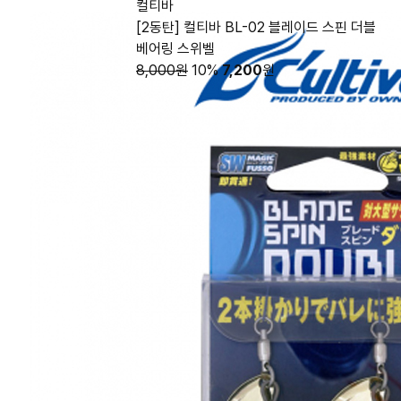
컬티바
[2동탄] 컬티바 BL-02 블레이드 스핀 더블
베어링 스위벨
8,000원
10%
7,200
원