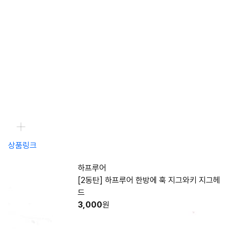
상품링크
하프루어
[2동탄] 하프루어 한방에 훅 지그와키 지그헤
드
3,000
원