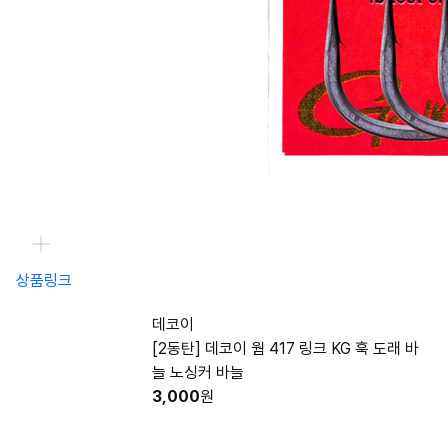
상품링크
데코이
[2동탄] 데코이 웜 417 링크 KG 훅 도래 바
늘 노싱커 바늘
3,000
원