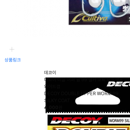
상품링크
데코이
데코이 더블 어퍼 웜 99 실키 코트 오프셋훅
와이드갭
DECOY DOUBLE UPPER WORM 99
SILKY COAT
4,000
원