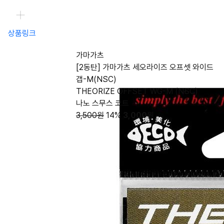
상품링크
가마가츠
[2동탄] 가마가츠 세오라이즈 오프셋 와이드
갭-M(NSC)
THEORIZE OFFSET WG-M (NSC)
나노 스무스 코트
3,500원
14%
3,000
원