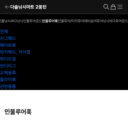
다솔낚시마트 2동탄
민물낚시
바다낚시
민물루어로드
민물루어훅
민물루어/미끼
루어채비
송어루어낚시
바다루어로드
전체
지그헤드
웨이트훅
와키헤드, 카이젤
와이드갭
언더리그
교체용훅
플라이훅
관련용품
민물루어훅