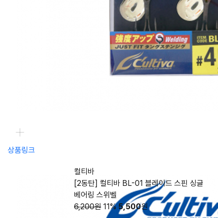
상품링크
컬티바
[2동탄] 컬티바 BL-01 블레이드 스핀 싱글
베어링 스위벨
6,200원
11%
5,500
원