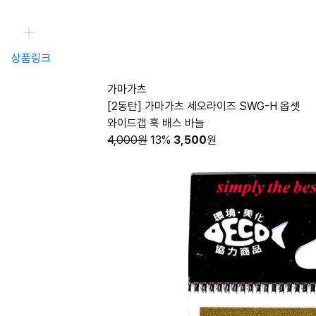
상품링크
가마가츠
[2동탄] 가마가츠 세오라이즈 SWG-H 옵셋
와이드갭 훅 배스 바늘
4,000원
13%
3,500
원