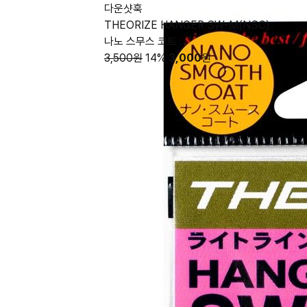
다운샷훅
THEORIZE HANGER SW-M(NSC)
나노 스무스 코트
3,500원
14%
3,000
원