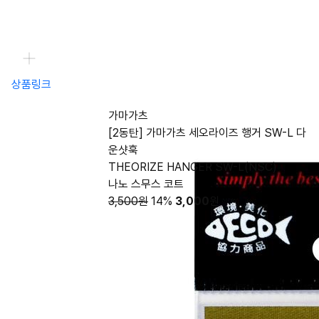
상품링크
가마가츠
[2동탄] 가마가츠 세오라이즈 행거 SW-L 다
운샷훅
THEORIZE HANGER SW-L(NSC)
나노 스무스 코트
3,500원
14%
3,000
원