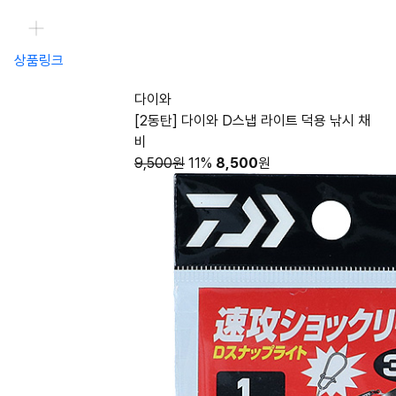
상품링크
다이와
[2동탄] 다이와 D스냅 라이트 덕용 낚시 채
비
9,500원
11%
8,500
원