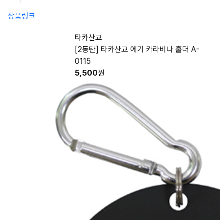
상품링크
타카산교
[2동탄] 타카산교 에기 카라비나 홀더 A-
0115
5,500
원