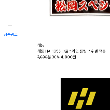
상품링크
해동
해동 HA-1955 크로스라인 롤링 스위벨 덕용
7,000원
30%
4,900
원