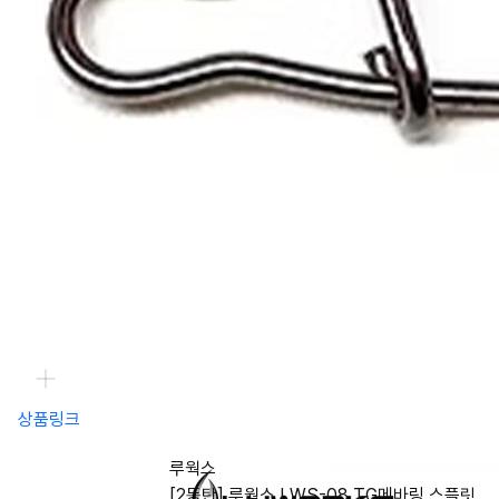
상품링크
루웍스
[2동탄] 루웍스 LWS-08 TG메바링 스플릿