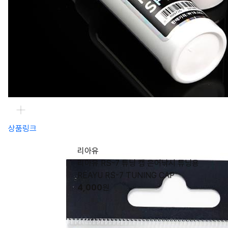
상품링크
리아유
리아유 RS-7 튜닝 캡 은어낚시 튜닝용
REAYU RS-7 TUNING CAP
4,000
원