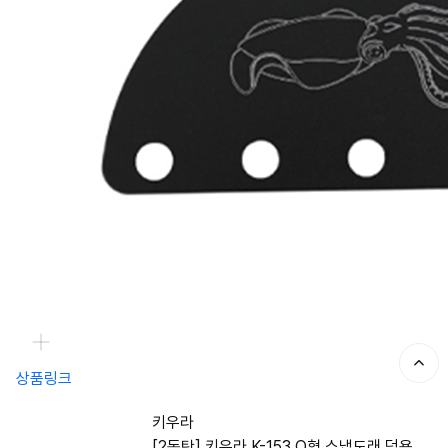
상품링크
키우라
[2동탄] 키우라 K-153 O형 스냅도래 덕용