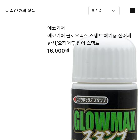
총
477
개
의 상품
에코기어
에코기어 글로우맥스 스탬프 에기용 집어제
한치/오징어류 집어 스탬프
16,000
원