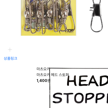
상품링크
마츠오카
마츠오카 헤드 스토퍼
1,400
원