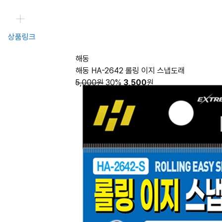
상품링크
해동
해동 HA-2642 롤링 이지 스냅도래
5,000원
30%
3,500
원