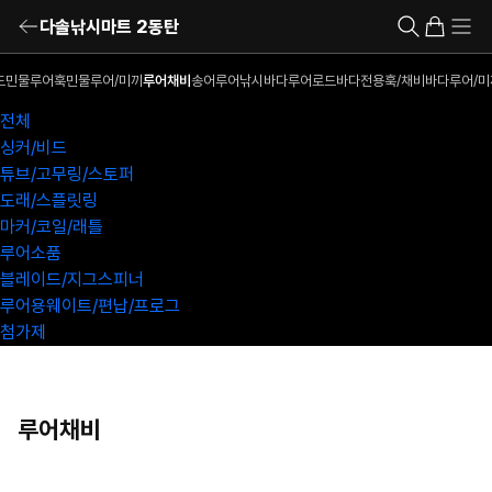
다솔낚시마트 2동탄
드
민물루어훅
민물루어/미끼
루어채비
송어루어낚시
바다루어로드
바다전용훅/채비
바다루어/미
전체
싱커/비드
튜브/고무링/스토퍼
도래/스플릿링
마커/코일/래틀
루어소품
블레이드/지그스피너
루어용웨이트/편납/프로그
첨가제
루어채비