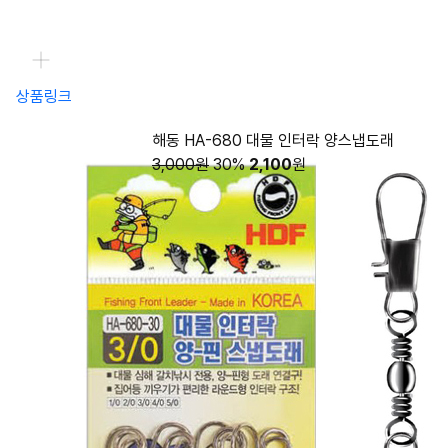
상품링크
해동 HA-680 대물 인터락 양스냅도래
3,000원
30%
2,100
원