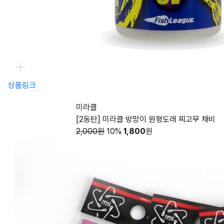
상품링크
미라클
[2동탄] 미라클 방망이 원형도래 찌고무 채비
2,000원
10%
1,800
원