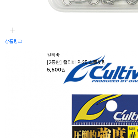
상품링크
컬티바
[2동탄] 컬티바 P-25 스플릿링
5,500
원