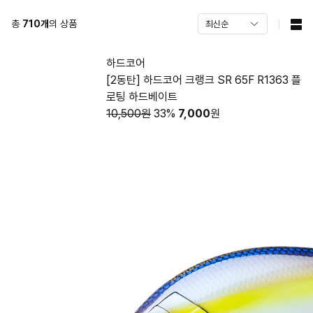
총
710
개
의 상품
하드코어
[2동탄] 하드코어 크랭크 SR 65F R1363 플
로팅 하드베이트
10,500원
33%
7,000
원