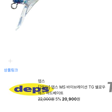
상품링크
뎁스
[2동탄] 뎁스 MS 바이브레이션 TG 쉘로우
배스 하드베이트
22,000원
5%
20,900
원