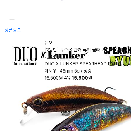
상품링크
듀오
[2동탄] 듀오 X 런커 류키 콜라보 컬러 슈퍼
네츄럴
DUO X LUNKER SPEARHEAD RYUKI
미노우│46mm 5g / 싱킹
16,500원
4%
15,900
원