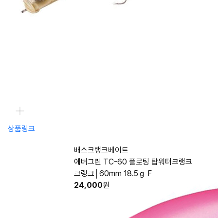
상품링크
배스크랭크베이트
에버그린 TC-60 플로팅 탑워터크랭크
크랭크│60mm 18.5ｇ F
24,000
원