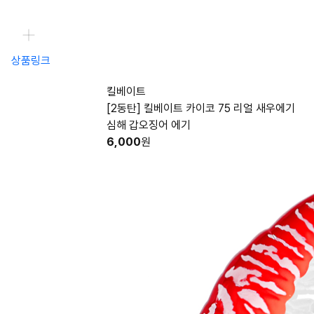
상품링크
킬베이트
[2동탄] 킬베이트 카이코 75 리얼 새우에기
심해 갑오징어 에기
6,000
원