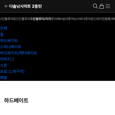
다솔낚시마트 2동탄
시
민물루어로드
민물루어훅
민물루어/미끼
루어채비
송어루어낚시
바다루어로드
바다전용훅/채
전체
웜
하드베이트
스피너베이트
버즈베이트/채터베이트
러버지그
스푼
프로그(개구리)
메탈
하드베이트