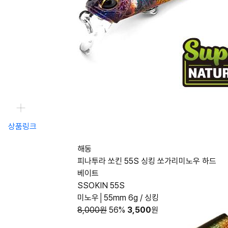
상품링크
해동
피나투라 쏘킨 55S 싱킹 쏘가리미노우 하드
베이트
SSOKIN 55S
미노우│55mm 6g / 싱킹
8,000원
56%
3,500
원