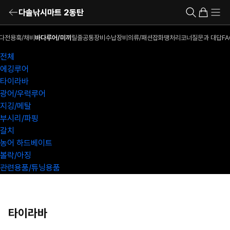
다솔낚시마트 2동탄
다전용훅/채비
바다루어/미끼
릴
줄
공통장비
수납장비
의류/패션잡화
땡처리코너
질문과 대답
FA
전체
에깅루어
타이라바
광어/우럭루어
지깅/메탈
부시리/파핑
갈치
농어 하드베이트
볼락/아징
관련용품/튜닝용품
타이라바