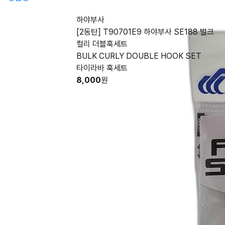
하야부사
[2동탄] T90701E9 하야부사 SE188 벌크
컬리 더블훅세트
BULK CURLY DOUBLE HOOK SET
타이라바 훅세트
8,000
원