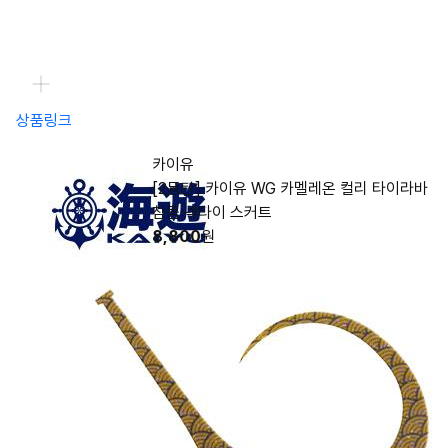
상품링크
카이유
[2동탄] 카이유 WG 카멜레온 컬리 타이라바
참돔 넥타이 스커트
8,800
원