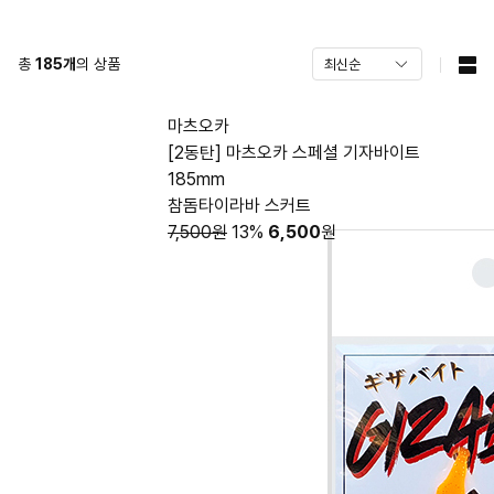
총
185
개
의 상품
마츠오카
[2동탄] 마츠오카 스페셜 기자바이트
185mm
참돔타이라바 스커트
7,500원
13%
6,500
원