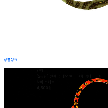
상품링크
켄야
[2동탄] 켄야 극 네오 컬리 교체 넥타이 타이
라바 스커트
4,500
원