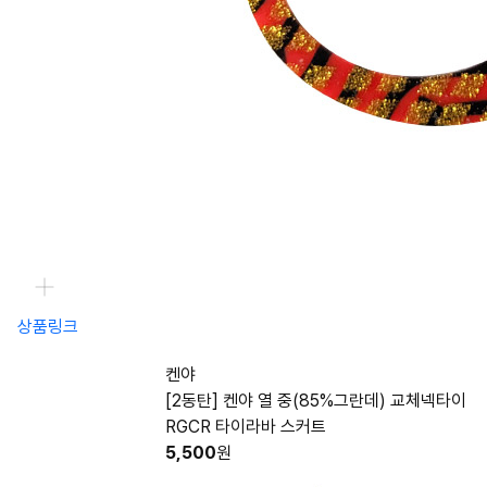
상품링크
켄야
[2동탄] 켄야 열 중(85%그란데) 교체넥타이
RGCR 타이라바 스커트
5,500
원