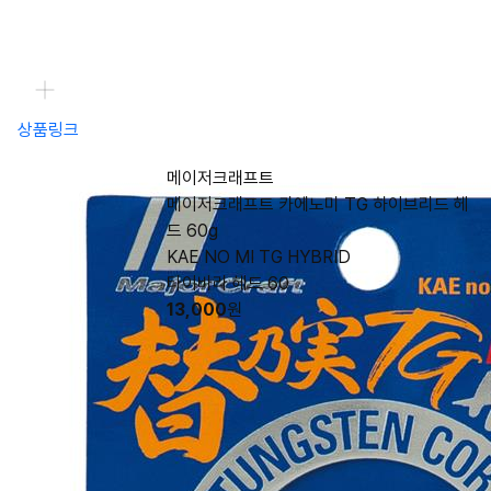
상품링크
메이저크래프트
메이저크래프트 카에노미 TG 하이브리드 헤
드 60g
KAE NO MI TG HYBRID
타이바라 헤드 60
13,000
원