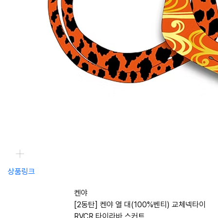
상품링크
켄야
[2동탄] 켄야 열 대(100%벤티) 교체넥타이
RVCR 타이라바 스커트