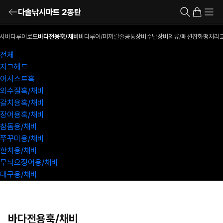
다솔낚시마트 2동탄
시
바다루어로드
바다전용훅/채비
바다루어/미끼
릴
줄
공통장비
수납장비
의류/패션잡화
땡처리
전체
지그헤드
어시스트훅
외수질훅/채비
갈치용훅/채비
장어용훅/채비
참돔용/채비
쭈꾸미용/채비
한치용/채비
무늬오징어용/채비
대구용/채비
바다전용훅/채비