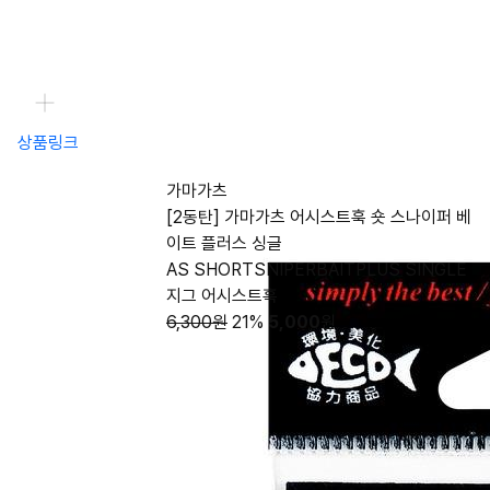
상품링크
가마가츠
[2동탄] 가마가츠 어시스트훅 숏 스나이퍼 베
이트 플러스 싱글
AS SHORTSNIPERBAITPLUS SINGLE
지그 어시스트훅
6,300원
21%
5,000
원