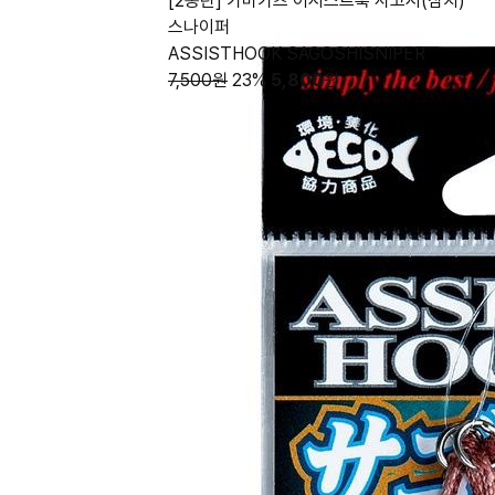
[2동탄] 가마가츠 어시스트훅 사고시(삼치)
스나이퍼
ASSISTHOOK SAGOSHISNIPER
7,500원
23%
5,800
원