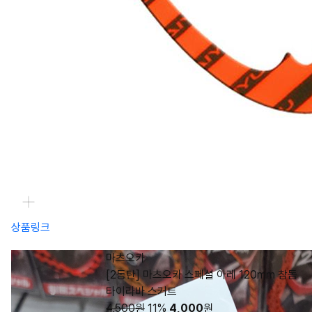
상품링크
마츠오카
[2동탄] 마츠오카 스페셜 아레 120mm 참돔
타이라바 스커트
4,500원
11%
4,000
원