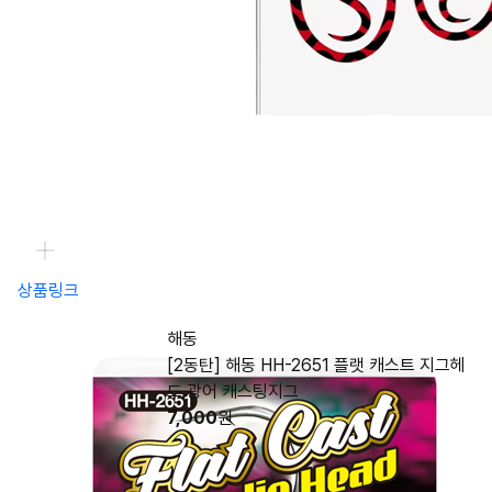
상품링크
해동
[2동탄] 해동 HH-2651 플랫 캐스트 지그헤
드 광어 캐스팅지그
7,000
원