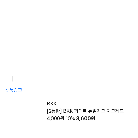
상품링크
BKK
[2동탄] BKK 퍼팩트 듀얼지그 지그헤드
4,000원
10%
3,600
원