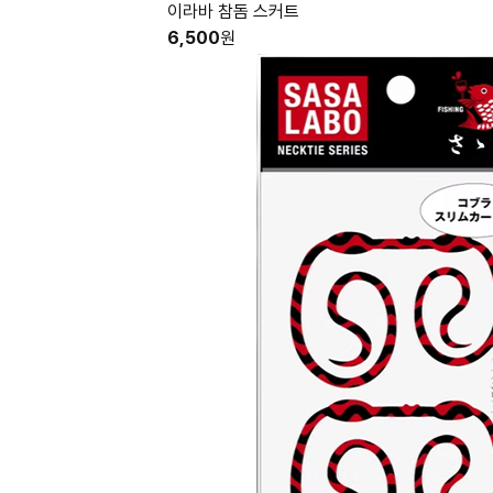
이라바 참돔 스커트
6,500
원